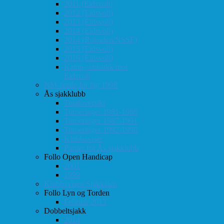
2011 (Eidsvoll)
2012 (Eidsvoll)
2013 (Eidsvoll)
2014 (Eidsvoll)
2014 (Rokaden/NSSF)
2015 (Eidsvoll)
2016 (Eidsvoll)
Kamp-statistikk mot
Eidsvoll
NM-finale for lag 1998
Ås sjakklubb
Totaloversikt
Turneringer 1981-1986
Turneringer 1987-1991
Turneringer 1992-1996
Klubbaviser
Partier fra Ås sjakklubb
Follo Open Handicap
2001
1999
Klubbavisen Sjakkalen
Follo Lyn og Torden
Februar 2013
Dobbeltsjakk
2014