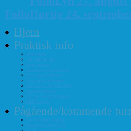
FolloLyn 27. august
FolloHurtig 24. septemb
Hjem
Praktisk info
Terminliste
Tid, sted og pris
Styre og verv
Telefon- og E-post-liste
Forenings-vedtekter
Turneringsreglement
Barne- og ungdomssjakk
Årsmøte-papirer
Litt om sjakkforeningen
FIDEs regler
Pågående/kommende turn
Vårt turneringstilbud
Høstturneringen 2026
Klubbmesterskap