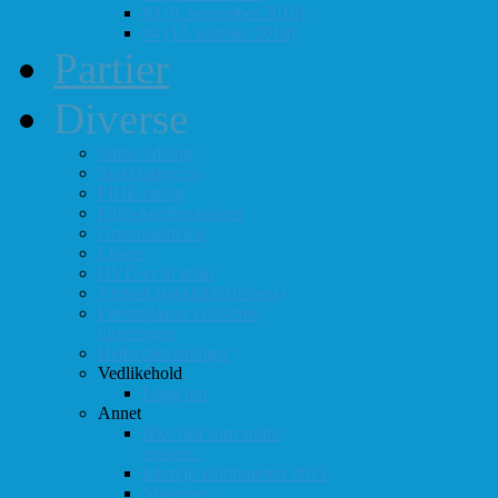
#3 (8. september 2018)
#4 (13. oktober 2018)
Partier
Diverse
Støtteordning
Sjakkrating.no
FIDE-rating
Follo-kombinasjoner
Grasrotandelen
Linker
DVD-er til utlån
Virtuell sjakklubb (lichess)
Førsteplasser i eksterne
turneringer
Hedersbevisninger
Vedlikehold
Logg inn
Annet
Ikke helt som andre
muséer...
Intervju klubbmester 2013
Skjemaer