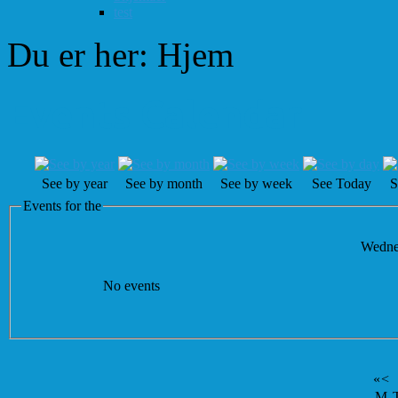
test
Du er her:
Hjem
Events Calendar
See by year
See by month
See by week
See Today
S
Events for the
Wednes
No events
«
<
M