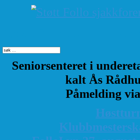
Søk på dette nettste
Seniorsenteret i underet
kalt Ås Rådhu
Påmelding vi
Høsttur
K
lubbmestersk