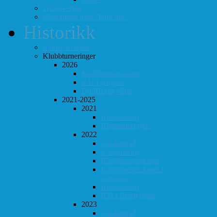
Totaloversikt
ØS-kamper med "Fullt hus"
Historikk
Vinner-oversikt
Klubbturneringer
2026
Klubbmesterskapet
KM Lynsjakk
Lyn/Hurtig våren
2021-2025
2021
Høst-konrad
Høstturneringen
2022
Vår-konrad
Vårturnering
Klubbmesterskapet
Klubbmesterskapet i
Lynsjakk
Høst-konrad
KM i Hurtigsjakk
2023
Vår-konrad