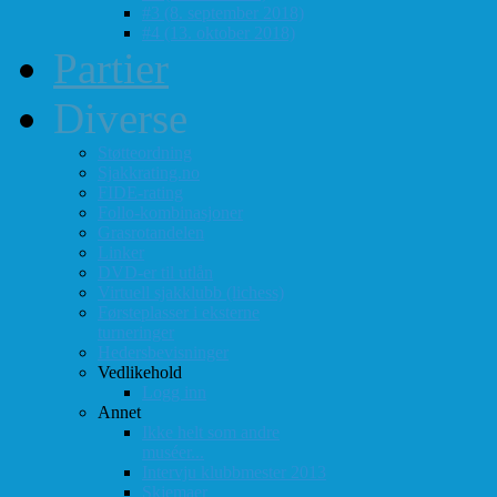
#3 (8. september 2018)
#4 (13. oktober 2018)
Partier
Diverse
Støtteordning
Sjakkrating.no
FIDE-rating
Follo-kombinasjoner
Grasrotandelen
Linker
DVD-er til utlån
Virtuell sjakklubb (lichess)
Førsteplasser i eksterne
turneringer
Hedersbevisninger
Vedlikehold
Logg inn
Annet
Ikke helt som andre
muséer...
Intervju klubbmester 2013
Skjemaer