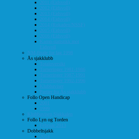
2011 (Eidsvoll)
2012 (Eidsvoll)
2013 (Eidsvoll)
2014 (Eidsvoll)
2014 (Rokaden/NSSF)
2015 (Eidsvoll)
2016 (Eidsvoll)
Kamp-statistikk mot
Eidsvoll
NM-finale for lag 1998
Ås sjakklubb
Totaloversikt
Turneringer 1981-1986
Turneringer 1987-1991
Turneringer 1992-1996
Klubbaviser
Partier fra Ås sjakklubb
Follo Open Handicap
2001
1999
Klubbavisen Sjakkalen
Follo Lyn og Torden
Februar 2013
Dobbeltsjakk
2014