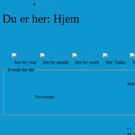
test
Du er her:
Hjem
Events Calendar
See by year
See by month
See by week
See Today
S
Events for the
Sun
No events
«
<
M