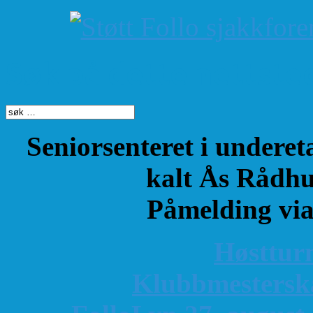
Søk på dette nettste
Seniorsenteret i underet
kalt Ås Rådhu
Påmelding vi
Høsttur
K
lubbmestersk