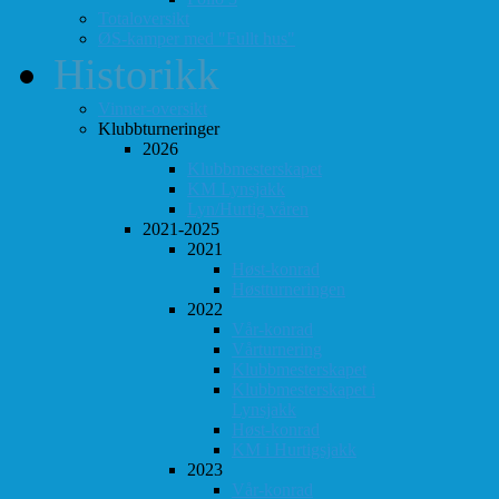
Totaloversikt
ØS-kamper med "Fullt hus"
Historikk
Vinner-oversikt
Klubbturneringer
2026
Klubbmesterskapet
KM Lynsjakk
Lyn/Hurtig våren
2021-2025
2021
Høst-konrad
Høstturneringen
2022
Vår-konrad
Vårturnering
Klubbmesterskapet
Klubbmesterskapet i
Lynsjakk
Høst-konrad
KM i Hurtigsjakk
2023
Vår-konrad