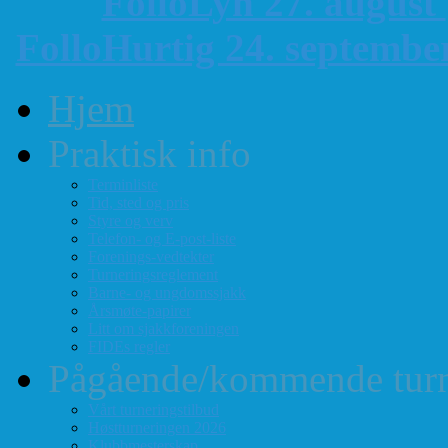
FolloLyn 27. august
FolloHurtig 24. septemb
Hjem
Praktisk info
Terminliste
Tid, sted og pris
Styre og verv
Telefon- og E-post-liste
Forenings-vedtekter
Turneringsreglement
Barne- og ungdomssjakk
Årsmøte-papirer
Litt om sjakkforeningen
FIDEs regler
Pågående/kommende turn
Vårt turneringstilbud
Høstturneringen 2026
Klubbmesterskap