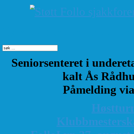
Søk på dette nettste
Seniorsenteret i underet
kalt Ås Rådhu
Påmelding vi
Høsttur
K
lubbmestersk