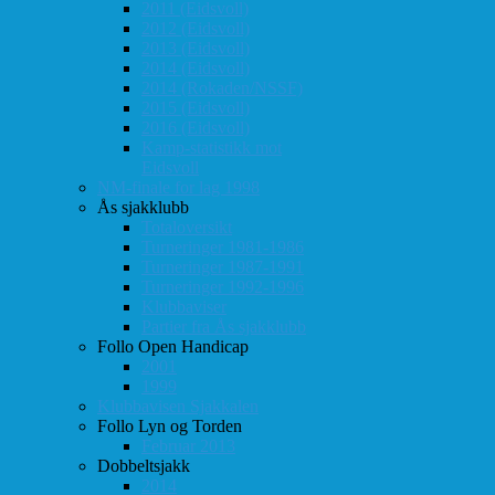
2011 (Eidsvoll)
2012 (Eidsvoll)
2013 (Eidsvoll)
2014 (Eidsvoll)
2014 (Rokaden/NSSF)
2015 (Eidsvoll)
2016 (Eidsvoll)
Kamp-statistikk mot
Eidsvoll
NM-finale for lag 1998
Ås sjakklubb
Totaloversikt
Turneringer 1981-1986
Turneringer 1987-1991
Turneringer 1992-1996
Klubbaviser
Partier fra Ås sjakklubb
Follo Open Handicap
2001
1999
Klubbavisen Sjakkalen
Follo Lyn og Torden
Februar 2013
Dobbeltsjakk
2014