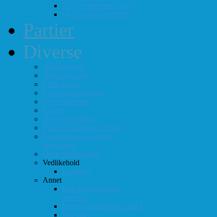
#3 (8. september 2018)
#4 (13. oktober 2018)
Partier
Diverse
Støtteordning
Sjakkrating.no
FIDE-rating
Follo-kombinasjoner
Grasrotandelen
Linker
DVD-er til utlån
Virtuell sjakklubb (lichess)
Førsteplasser i eksterne
turneringer
Hedersbevisninger
Vedlikehold
Logg inn
Annet
Ikke helt som andre
muséer...
Intervju klubbmester 2013
Skjemaer