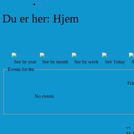
test
Du er her:
Hjem
Events Calendar
See by year
See by month
See by week
See Today
S
Events for the
Fri
No events
«
<
M