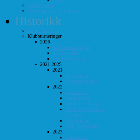
Totaloversikt
ØS-kamper med "Fullt hus"
Historikk
Vinner-oversikt
Klubbturneringer
2026
Klubbmesterskapet
KM Lynsjakk
Lyn/Hurtig våren
2021-2025
2021
Høst-konrad
Høstturneringen
2022
Vår-konrad
Vårturnering
Klubbmesterskapet
Klubbmesterskapet i
Lynsjakk
Høst-konrad
KM i Hurtigsjakk
2023
Vår-konrad