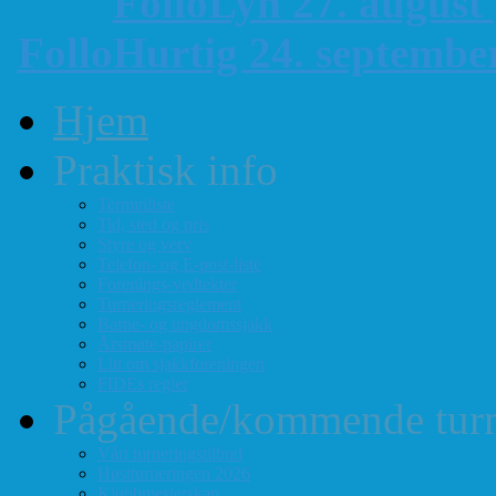
FolloLyn 27. august
FolloHurtig 24. septemb
Hjem
Praktisk info
Terminliste
Tid, sted og pris
Styre og verv
Telefon- og E-post-liste
Forenings-vedtekter
Turneringsreglement
Barne- og ungdomssjakk
Årsmøte-papirer
Litt om sjakkforeningen
FIDEs regler
Pågående/kommende turn
Vårt turneringstilbud
Høstturneringen 2026
Klubbmesterskap