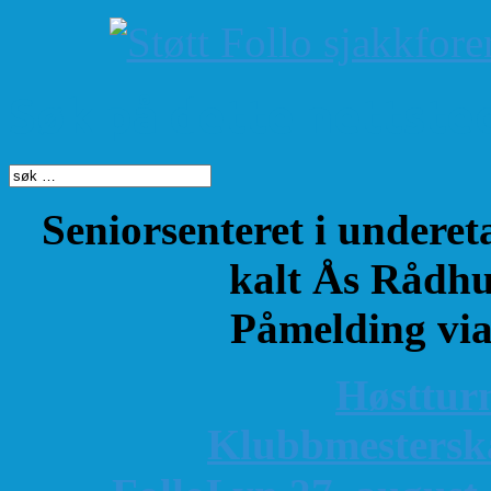
Søk på dette nettste
Seniorsenteret i underet
kalt Ås Rådhu
Påmelding vi
Høsttur
K
lubbmestersk