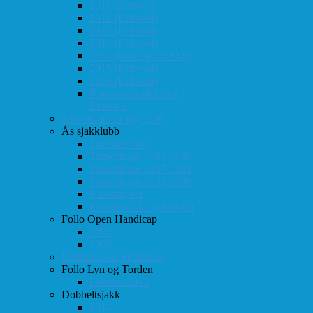
2011 (Eidsvoll)
2012 (Eidsvoll)
2013 (Eidsvoll)
2014 (Eidsvoll)
2014 (Rokaden/NSSF)
2015 (Eidsvoll)
2016 (Eidsvoll)
Kamp-statistikk mot
Eidsvoll
NM-finale for lag 1998
Ås sjakklubb
Totaloversikt
Turneringer 1981-1986
Turneringer 1987-1991
Turneringer 1992-1996
Klubbaviser
Partier fra Ås sjakklubb
Follo Open Handicap
2001
1999
Klubbavisen Sjakkalen
Follo Lyn og Torden
Februar 2013
Dobbeltsjakk
2014