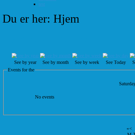
test
Du er her:
Hjem
Events Calendar
See by year
See by month
See by week
See Today
S
Events for the
Saturda
No events
«
<
M