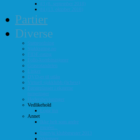
#3 (8. september 2018)
#4 (13. oktober 2018)
Partier
Diverse
Støtteordning
Sjakkrating.no
FIDE-rating
Follo-kombinasjoner
Grasrotandelen
Linker
DVD-er til utlån
Virtuell sjakklubb (lichess)
Førsteplasser i eksterne
turneringer
Hedersbevisninger
Vedlikehold
Logg inn
Annet
Ikke helt som andre
muséer...
Intervju klubbmester 2013
Skjemaer