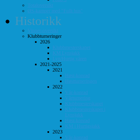
Totaloversikt
ØS-kamper med "Fullt hus"
Historikk
Vinner-oversikt
Klubbturneringer
2026
Klubbmesterskapet
KM Lynsjakk
Lyn/Hurtig våren
2021-2025
2021
Høst-konrad
Høstturneringen
2022
Vår-konrad
Vårturnering
Klubbmesterskapet
Klubbmesterskapet i
Lynsjakk
Høst-konrad
KM i Hurtigsjakk
2023
Vår-konrad