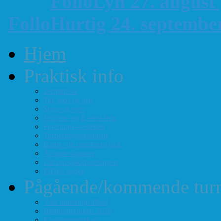
FolloLyn 27. august
FolloHurtig 24. septemb
Hjem
Praktisk info
Terminliste
Tid, sted og pris
Styre og verv
Telefon- og E-post-liste
Forenings-vedtekter
Turneringsreglement
Barne- og ungdomssjakk
Årsmøte-papirer
Litt om sjakkforeningen
FIDEs regler
Pågående/kommende turn
Vårt turneringstilbud
Høstturneringen 2026
Klubbmesterskap