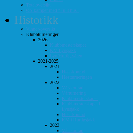
Totaloversikt
ØS-kamper med "Fullt hus"
Historikk
Vinner-oversikt
Klubbturneringer
2026
Klubbmesterskapet
KM Lynsjakk
Lyn/Hurtig våren
2021-2025
2021
Høst-konrad
Høstturneringen
2022
Vår-konrad
Vårturnering
Klubbmesterskapet
Klubbmesterskapet i
Lynsjakk
Høst-konrad
KM i Hurtigsjakk
2023
Vår-konrad