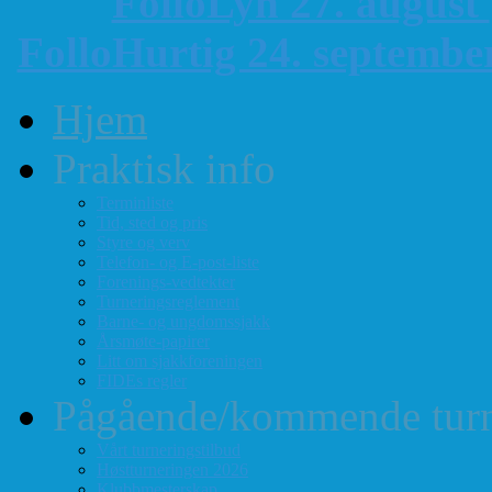
FolloLyn 27. august
FolloHurtig 24. septemb
Hjem
Praktisk info
Terminliste
Tid, sted og pris
Styre og verv
Telefon- og E-post-liste
Forenings-vedtekter
Turneringsreglement
Barne- og ungdomssjakk
Årsmøte-papirer
Litt om sjakkforeningen
FIDEs regler
Pågående/kommende turn
Vårt turneringstilbud
Høstturneringen 2026
Klubbmesterskap