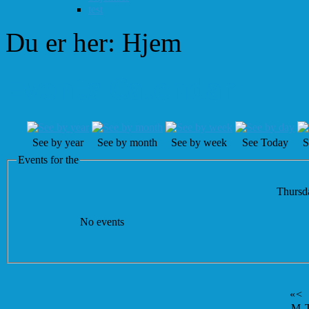
test
Du er her:
Hjem
Events Calendar
See by year
See by month
See by week
See Today
S
Events for the
Thursd
No events
«
<
M