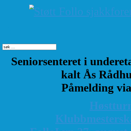
Søk på dette nettste
Seniorsenteret i underet
kalt Ås Rådhu
Påmelding vi
Høsttur
K
lubbmestersk