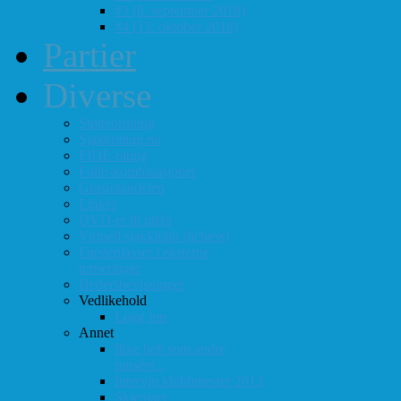
#3 (8. september 2018)
#4 (13. oktober 2018)
Partier
Diverse
Støtteordning
Sjakkrating.no
FIDE-rating
Follo-kombinasjoner
Grasrotandelen
Linker
DVD-er til utlån
Virtuell sjakklubb (lichess)
Førsteplasser i eksterne
turneringer
Hedersbevisninger
Vedlikehold
Logg inn
Annet
Ikke helt som andre
muséer...
Intervju klubbmester 2013
Skjemaer