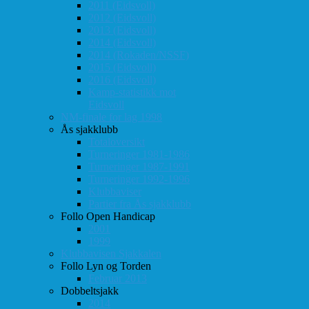
2011 (Eidsvoll)
2012 (Eidsvoll)
2013 (Eidsvoll)
2014 (Eidsvoll)
2014 (Rokaden/NSSF)
2015 (Eidsvoll)
2016 (Eidsvoll)
Kamp-statistikk mot
Eidsvoll
NM-finale for lag 1998
Ås sjakklubb
Totaloversikt
Turneringer 1981-1986
Turneringer 1987-1991
Turneringer 1992-1996
Klubbaviser
Partier fra Ås sjakklubb
Follo Open Handicap
2001
1999
Klubbavisen Sjakkalen
Follo Lyn og Torden
Februar 2013
Dobbeltsjakk
2014