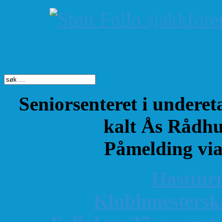
Søk på dette nettste
Seniorsenteret i underet
kalt Ås Rådhu
Påmelding vi
Høsttur
K
lubbmestersk