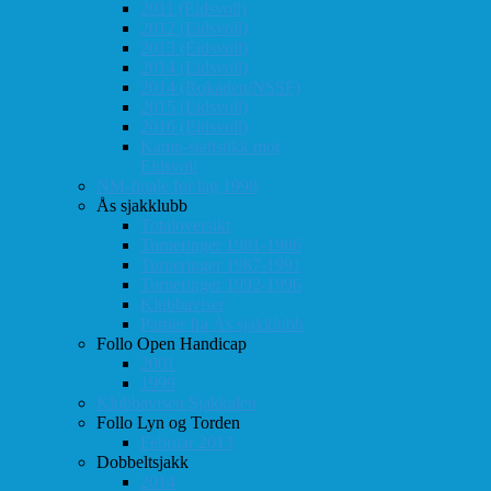
2011 (Eidsvoll)
2012 (Eidsvoll)
2013 (Eidsvoll)
2014 (Eidsvoll)
2014 (Rokaden/NSSF)
2015 (Eidsvoll)
2016 (Eidsvoll)
Kamp-statistikk mot
Eidsvoll
NM-finale for lag 1998
Ås sjakklubb
Totaloversikt
Turneringer 1981-1986
Turneringer 1987-1991
Turneringer 1992-1996
Klubbaviser
Partier fra Ås sjakklubb
Follo Open Handicap
2001
1999
Klubbavisen Sjakkalen
Follo Lyn og Torden
Februar 2013
Dobbeltsjakk
2014