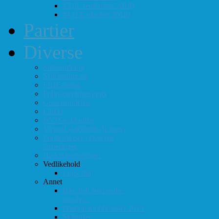
#3 (8. september 2018)
#4 (13. oktober 2018)
Partier
Diverse
Støtteordning
Sjakkrating.no
FIDE-rating
Follo-kombinasjoner
Grasrotandelen
Linker
DVD-er til utlån
Virtuell sjakklubb (lichess)
Førsteplasser i eksterne
turneringer
Hedersbevisninger
Vedlikehold
Logg inn
Annet
Ikke helt som andre
muséer...
Intervju klubbmester 2013
Skjemaer