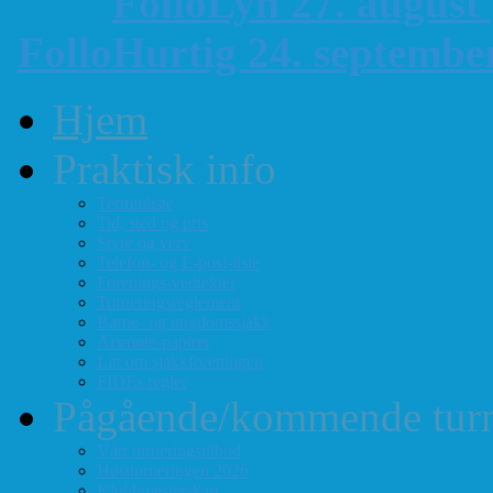
FolloLyn 27. august
FolloHurtig 24. septemb
Hjem
Praktisk info
Terminliste
Tid, sted og pris
Styre og verv
Telefon- og E-post-liste
Forenings-vedtekter
Turneringsreglement
Barne- og ungdomssjakk
Årsmøte-papirer
Litt om sjakkforeningen
FIDEs regler
Pågående/kommende turn
Vårt turneringstilbud
Høstturneringen 2026
Klubbmesterskap