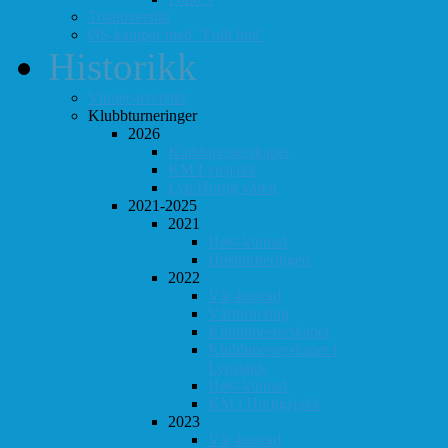
Totaloversikt
ØS-kamper med "Fullt hus"
Historikk
Vinner-oversikt
Klubbturneringer
2026
Klubbmesterskapet
KM Lynsjakk
Lyn/Hurtig våren
2021-2025
2021
Høst-konrad
Høstturneringen
2022
Vår-konrad
Vårturnering
Klubbmesterskapet
Klubbmesterskapet i
Lynsjakk
Høst-konrad
KM i Hurtigsjakk
2023
Vår-konrad