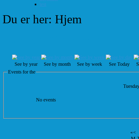
test
Du er her:
Hjem
Events Calendar
See by year
See by month
See by week
See Today
S
Events for the
Tuesday
No events
«
<
M